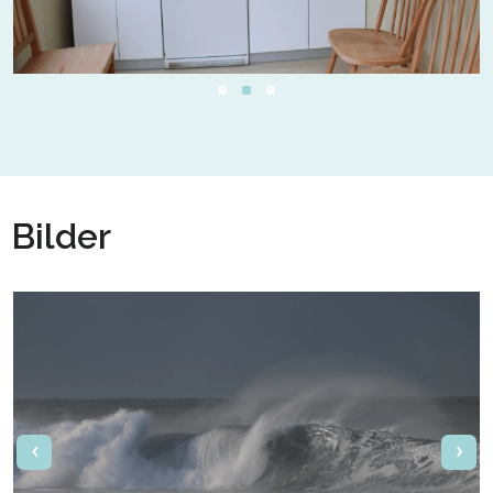
Bilder
‹
›