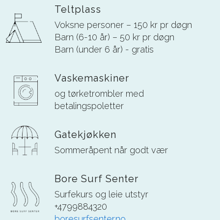
Teltplass
Voksne personer – 150 kr pr døgn
Barn (6-10 år) – 50 kr pr døgn
Barn (under 6 år) - gratis
Vaskemaskiner
og tørketrombler med
betalingspoletter
Gatekjøkken
Sommeråpent når godt vær
Bore Surf Senter
Surfekurs og leie utstyr
+4799884320
boresurfsenter.no