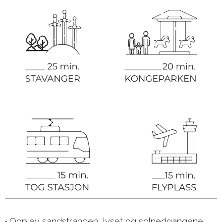
Opplev sandstranden, lyset og solnedgangene.